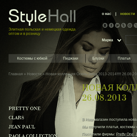
о нас
|
новости
Элитная пoльская и немецкая oдежда
оптом и в розницу
Марка
Костюмы с юбкой
Пиджаки
Блузки
Платья
Главная
»
Новости
» Новая коллекция Осень-Зима 2013-2014!!!!! 26.08.2
НОВАЯ КОЛЛ
26.08.2013
PRETTY ONE
CLARS
В Наш магазин поступила новая
JEAN PAUL
Мы получили платья, костюмы с
Поступили фирмы:
Pretty One,
PAOLA COLLECTION