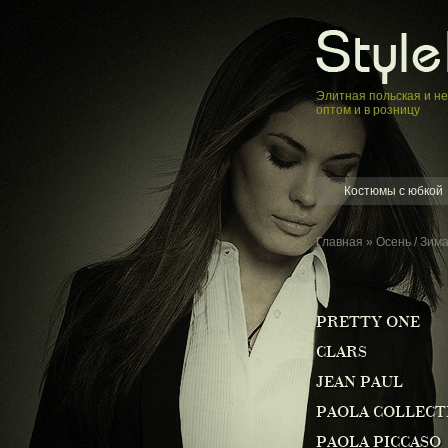
Элитная пoльская и н
оптом и в розницу
Костюмы с юбкой
Главная
»
Осень / Зим
PRETTY ONE
CLARS
JEAN PAUL
PAOLA COLLECT
PAOLA PICCASO