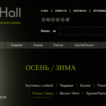
о нас
|
новости
|
контакты
|
оптовик
емецкая oдежда
Марка
Пиджаки
Блузки
Платья
Куртки/Пальто
а
ОСЕНЬ / ЗИМА
Костюмы с юбкой
|
Пиджаки
|
Блузки
|
Плат
|
Осень / Зима
|
Весна / Лето
|
Куртки/Паль
ION