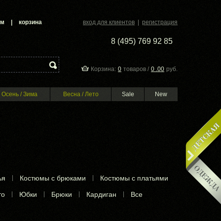
ам
|
корзина
вход для клиентов
|
регистрация
8 (495) 769 92 85
Корзина:
0
товаров /
0 .00
руб.
Осень / Зима
Весна / Лето
Sale
New
ья
|
Костюмы с брюками
|
Костюмы с платьями
то
|
Юбки
|
Брюки
|
Кардиган
|
Все