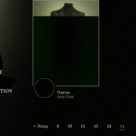
E
CTION
Платье
Jean Paul
Назад
9
10
11
12
13
14