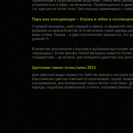
зауженными и укороченными моделями. Очень женственны
отправляться в офис, на вечеринку. Провокационно и даже
т.е. одетые на голое тело. Они хорошо гармонируют с ши
Пара вне конкуренции – блузки и юбки в коллекции
У каждой женщины, работающей в офисе, в гардеробе обяза
рубашки на мужской мотив. В этом сезоне такая одежда д
виде стойки. Рукава – в двух классических вариантах, эт
длиной ¾.
В качестве дополнения к блузкам и рубашкам выступают ю
«карандаш». В них фигура любой женщины кажется более 
стандартная – до колена, для большего удобства они доп
Цветовая гамма осень/зима 2013.
Для офисной моды неуместно буйство красок и пестрые ра
классических цветов отмечается коричневый, серый, беже
ультрамарина, вне конкуренции черно-белое сочетание. Д
наряды, подобрав правильный оттенок, например винный, 