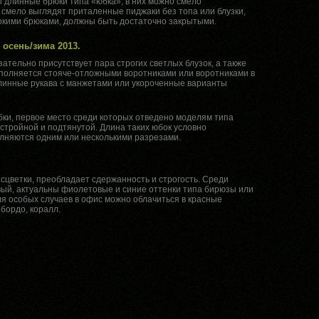
 длинные брюки типа «юбка», в них можно смело
 смело выглядят приталенные пиджаки без топа или блузки,
рокими брюками, должны быть достаточно закрытыми.
 осень/зима 2013.
тельно присутствует пара строгих светлых блузок, а также
ополняется стояче-отложными воротниками или воротниками в
о длинные рукава с манжетами или укороченные варианты
бки, первое место среди которых отведено моделям типа
стройной и подтянутой. Длина таких юбок условно
олняются одним или несколькими разрезами.
сцветки, преобладает сдержанность и строгость. Среди
вый, актуальны фиолетовые и синие оттенки типа бирюзы или
ля особых случаев в офис можно облачиться в красные
бордо, коралл.