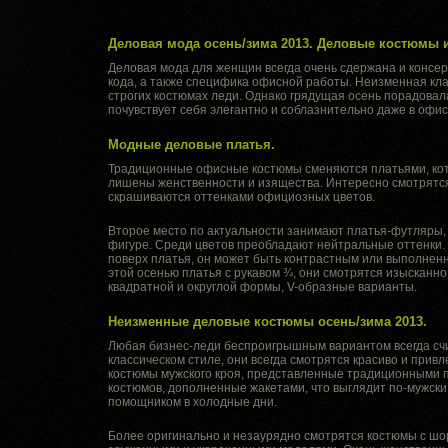
Деловая мода осень/зима 2013. Деловые костюмы и
Деловая мода для женщин всегда очень сдержана и консер
кода, а также специфика офисной работы. Неизменная кла
строгих костюмах леди. Однако грядущая осень порадова
почувствует себя элегантно и соблазнительно даже в офис
Модные деловые платья.
Традиционные офисные костюмы сменяются платьями, котор
лишены женственности и изящества. Интересно смотрятся 
скрашиваются оттенками официозных цветов.
Второе место по актуальности занимают платья-футляры, 
фигуре. Среди цветов преобладают нейтральные оттенки. 
поверх платья, он может быть контрастным или выполнен
этой осенью платья с рукавом ¾, они смотрятся изысканн
квадратной и округлой формы, V-образные варианты.
Неизменные деловые костюмы осень/зима 2013.
Любая бизнес-леди беспроигрышным вариантом всегда сч
классическом стиле, они всегда смотрятся красиво и прив
костюмы мужского кроя, представленные традиционными 
костюмов, дополненные жакетами, что выглядит по-мужски
помощником в холодные дни.
Более оригинально и незаурядно смотрятся костюмы с ш