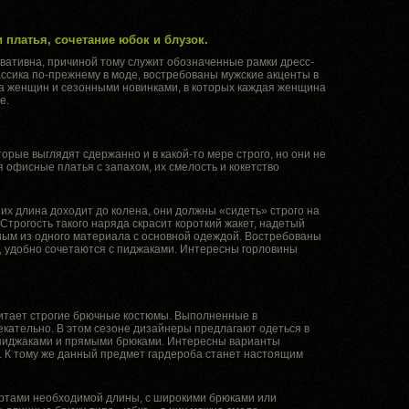
 платья, сочетание юбок и блузок.
вативна, причиной тому служит обозначенные рамки дресс-
ссика по-прежнему в моде, востребованы мужские акценты в
ла женщин и сезонными новинками, в которых каждая женщина
е.
ые выглядят сдержанно и в какой-то мере строго, но они не
офисные платья с запахом, их смелость и кокетство
их длина доходит до колена, они должны «сидеть» строго на
Строгость такого наряда скрасит короткий жакет, надетый
ным из одного материала с основной одеждой. Востребованы
о, удобно сочетаются с пиджаками. Интересны горловины
итает строгие брючные костюмы. Выполненные в
лекательно. В этом сезоне дизайнеры предлагают одеться в
пиджаками и прямыми брюками. Интересны варианты
. К тому же данный предмет гардероба станет настоящим
ортами необходимой длины, с широкими брюками или