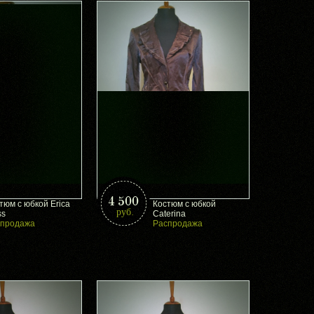
4 500
тюм с юбкой Erica
Костюм с юбкой
руб.
ss
Caterina
спродажа
Распродажа