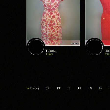
Платье
Пла
Clars
Cla
Назад
12
13
14
15
16
17