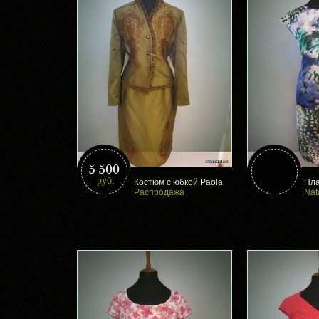
5 500
руб.
Костюм с юбкой Paola
Пла
Распродажа
Nat