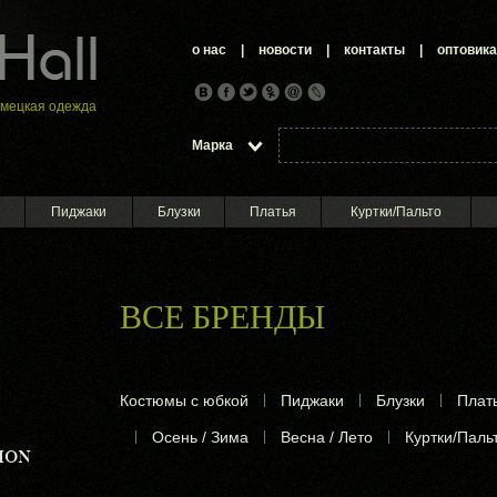
о нас
|
новости
|
контакты
|
оптовик
емецкая oдежда
Марка
Пиджаки
Блузки
Платья
Куртки/Пальто
ВСЕ БРЕНДЫ
Костюмы с юбкой
|
Пиджаки
|
Блузки
|
Плат
|
Осень / Зима
|
Весна / Лето
|
Куртки/Паль
ION