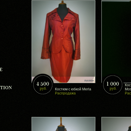
E
4 500
1 000
Кос
CTION
руб.
руб.
Костюм с юбкой Merla
Mo
Распродажа
Ра