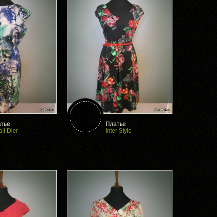
тье
Платье
ali Dler
Inter Style