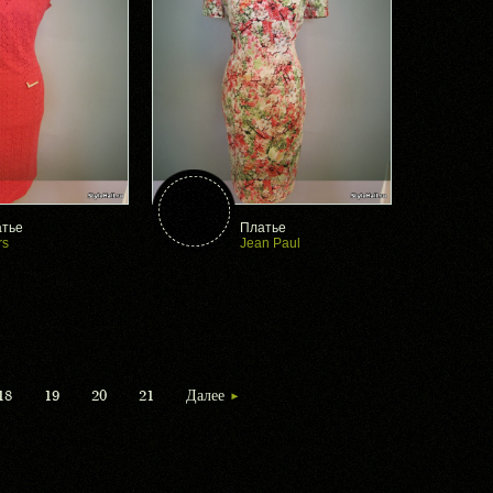
тье
Платье
rs
Jean Paul
18
19
20
21
Далее