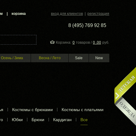
ам
|
корзина
вход для клиентов
|
регистрация
8 (495) 769 92 85
Корзина:
0
товаров /
0 .00
руб.
Осень / Зима
Весна / Лето
Sale
New
ья
|
Костюмы с брюками
|
Костюмы с платьями
то
|
Юбки
|
Брюки
|
Кардиган
|
Все