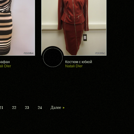
рафан
Костюм с юбкой
ali Dler
Natali Dler
21
22
23
24
Далее