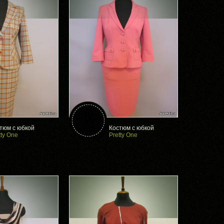
тюм с юбкой
Костюм с юбкой
tty One
Pretty One