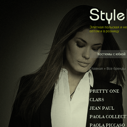
Элитная пoльская и н
оптом и в розницу
Костюмы с юбкой
Главная
»
Все бренды
PRETTY ONE
CLARS
JEAN PAUL
PAOLA COLLECT
PAOLA PICCASO