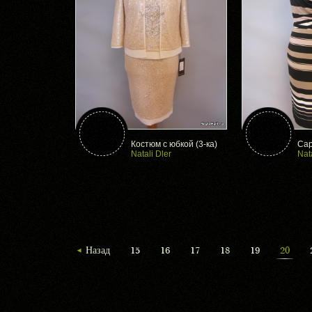
Костюм с юбкой (3-ка)
Са
Natali Dler
Nat
Назад
15
16
17
18
19
20