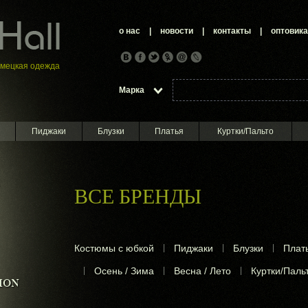
о нас
|
новости
|
контакты
|
оптовик
емецкая oдежда
Марка
Пиджаки
Блузки
Платья
Куртки/Пальто
ВСЕ БРЕНДЫ
Костюмы с юбкой
|
Пиджаки
|
Блузки
|
Плат
|
Осень / Зима
|
Весна / Лето
|
Куртки/Паль
ION