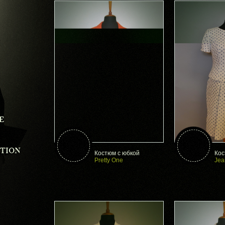
E
CTION
Костюм с юбкой
Кос
Pretty One
Jea