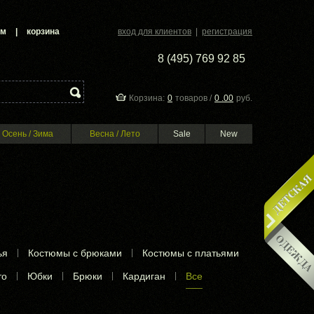
ам
|
корзина
вход для клиентов
|
регистрация
8 (495) 769 92 85
Корзина:
0
товаров /
0 .00
руб.
Осень / Зима
Весна / Лето
Sale
New
ья
|
Костюмы с брюками
|
Костюмы с платьями
то
|
Юбки
|
Брюки
|
Кардиган
|
Все