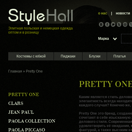
о нас
|
новости
Элитная пoльская и немецкая oдежда
оптом и в розницу
Марка
Костюмы с юбкой
Пиджаки
Блузки
Платья
Главная
»
Pretty One
PRETTY ON
PRETTY ONE
Каким является стиль дело
элегантность всегда находит
CLARS
каждого случая? Конечно же, 
JEAN PAUL
Pretty One
это бренд, создан
сочетают в себе изысканную 
PAOLA COLLECTION
делового стиля. Современная
удовлетворить её ожидания,
PAOLA PICCASO
фактурой, а также высоким к