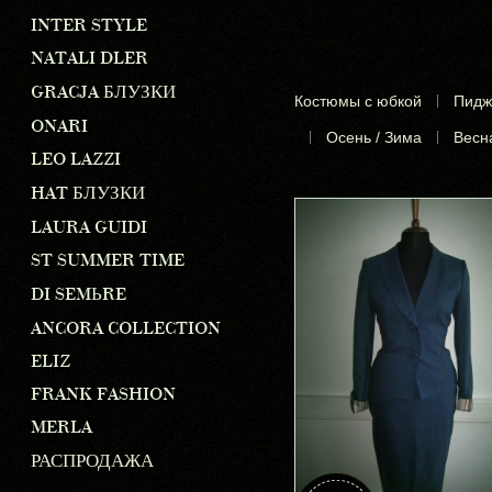
INTER STYLE
NATALI DLER
GRACJA БЛУЗКИ
Костюмы с юбкой
|
Пидж
ONARI
|
Осень / Зима
|
Весна
LEO LAZZI
HAT БЛУЗКИ
LAURA GUIDI
ST SUMMER TIME
DI SEMЬRE
ANCORA COLLECTION
ELIZ
FRANK FASHION
MERLA
РАСПРОДАЖА