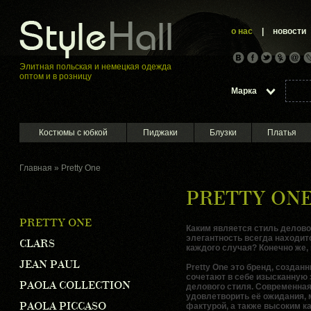
о нас
|
новости
Элитная пoльская и немецкая oдежда
оптом и в розницу
Марка
Костюмы с юбкой
Пиджаки
Блузки
Платья
Главная
»
Pretty One
PRETTY ON
PRETTY ONE
Каким является стиль дело
элегантность всегда находит
CLARS
каждого случая? Конечно же, 
JEAN PAUL
Pretty One
это бренд, создан
сочетают в себе изысканную 
PAOLA COLLECTION
делового стиля. Современная
удовлетворить её ожидания,
PAOLA PICCASO
фактурой, а также высоким к