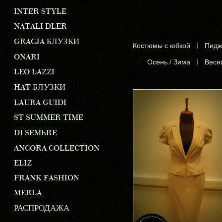
INTER STYLE
NATALI DLER
GRACJA БЛУЗКИ
Костюмы с юбкой
|
Пидж
ONARI
|
Осень / Зима
|
Весна
LEO LAZZI
HAT БЛУЗКИ
LAURA GUIDI
ST SUMMER TIME
DI SEMЬRE
ANCORA COLLECTION
ELIZ
FRANK FASHION
MERLA
РАСПРОДАЖА